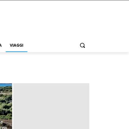
A
VIAGGI
 e
o da