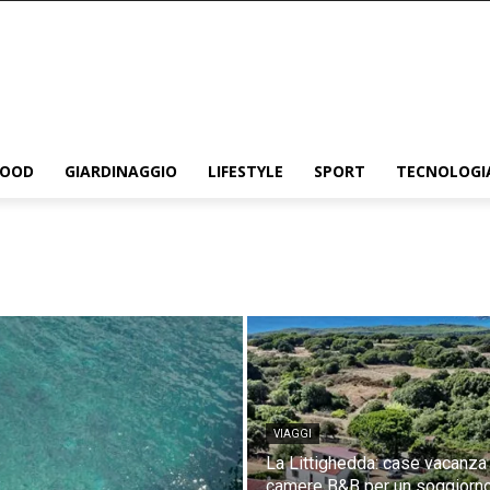
FOOD
GIARDINAGGIO
LIFESTYLE
SPORT
TECNOLOGI
VIAGGI
La Littighedda: case vacanza
camere B&B per un soggiorn