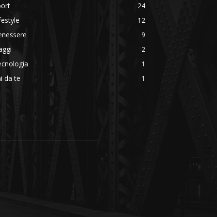
ort
24
festyle
12
enessere
9
aggi
2
ecnologia
1
i da te
1