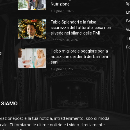
Sp
Nutrizione
Giugno 1, 2025
Li
B
a
Fabio Splendori e la falsa
sicurezza del fatturato: cosa non
Vi
si vede nei bilanci delle PMI
T
Febbraio 20, 2026
Fa
i
Il cibo migliore e peggiore per la
e
nutrizione dei denti dei bambini
sani
Giugno 11, 2025
 SIAMO
razionepost è la tua notizia, intrattenimento, sito di moda
cale. Ti forniamo le ultime notizie e i video direttamente