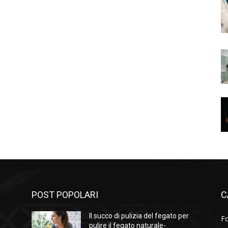
POST POPOLARI
C
i
Il succo di pulizia del fegato per
F
pulire il fegato naturale-