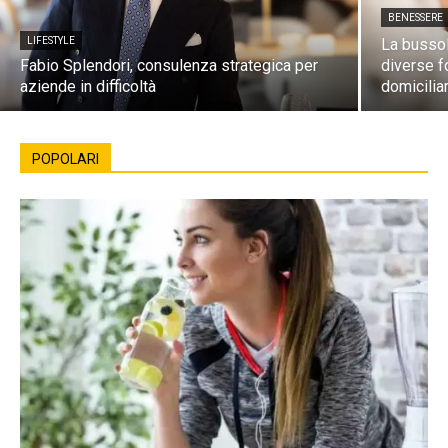
BENESSERE
LIFESTYLE
La bussola
Fabio Splendori, consulenza strategica per
diverse f
aziende in difficoltà
domicilia
POPOLARI