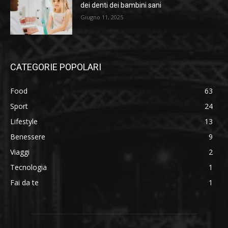
dei denti dei bambini sani
Giugno 11, 2025
CATEGORIE POPOLARI
Food
63
Sport
24
Lifestyle
13
Benessere
9
Viaggi
2
Tecnologia
1
Fai da te
1