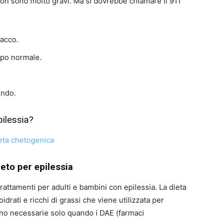
i non sono molto gravi. Ma si dovrebbe chiamare il 911
tacco.
mpo normale.
endo.
pilessia?
eto per epilessia
trattamenti per adulti e bambini con epilessia. La dieta
drati e ricchi di grassi che viene utilizzata per
sono necessarie solo quando i DAE (farmaci