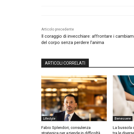
Articolo precedente
Il coraggio di invecchiare: affrontare i cambiam
del corpo senza perdere l’anima
ARTICOLI CORRELATI
Lifestyle
Benessere
Fabio Splendori, consulenza
La bussola de
strategica per aziende in difficoltà
tra le diver