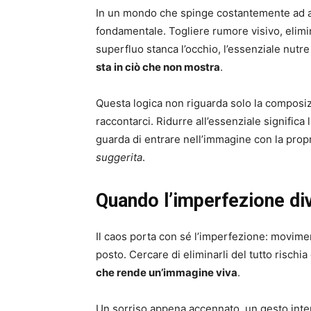
In un mondo che spinge costantemente ad ac
fondamentale. Togliere rumore visivo, elimina
superfluo stanca l’occhio, l’essenziale nutr
sta in ciò che non mostra
.
Questa logica non riguarda solo la composiz
raccontarci. Ridurre all’essenziale significa 
guarda di entrare nell’immagine con la propr
suggerita
.
Quando l’imperfezione di
Il caos porta con sé l’imperfezione: moviment
posto. Cercare di eliminarli del tutto rischia 
che rende un’immagine viva
.
Un sorriso appena accennato, un gesto inte